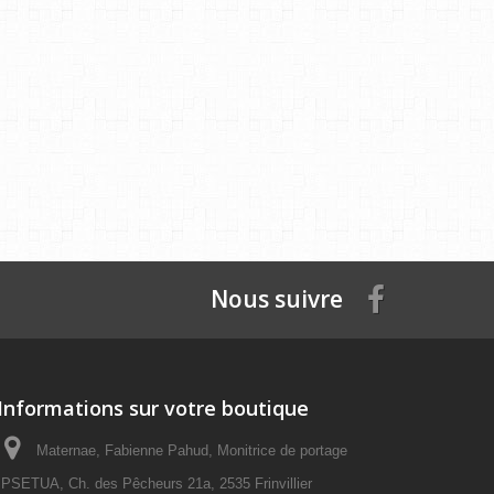
Nous suivre
Informations sur votre boutique
Maternae, Fabienne Pahud, Monitrice de portage
PSETUA, Ch. des Pêcheurs 21a, 2535 Frinvillier