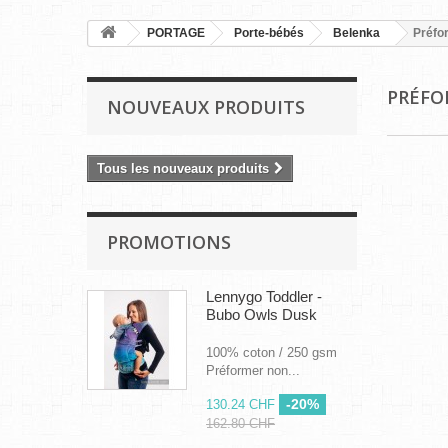
PORTAGE
Porte-bébés
Belenka
Préfor
PRÉFO
NOUVEAUX PRODUITS
Tous les nouveaux produits
PROMOTIONS
Lennygo Toddler -
Bubo Owls Dusk
100% coton / 250 gsm
Préformer non...
-20%
130.24 CHF
162.80 CHF