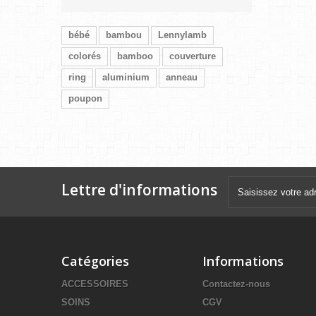
bébé
bambou
Lennylamb
colorés
bamboo
couverture
ring
aluminium
anneau
poupon
Lettre d'informations
Catégories
Informations
ACCESSOIRES
Contactez-nous
SOINS
CGV