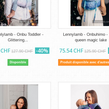
lylamb - Onbu Toddler -
Lennylamb - Onbuhimo -
Glittering...
queen magic lake
 CHF
-40%
75.54 CHF
127.90 CHF
125.90 CHF
Disponible
Produit disponible avec d'autre