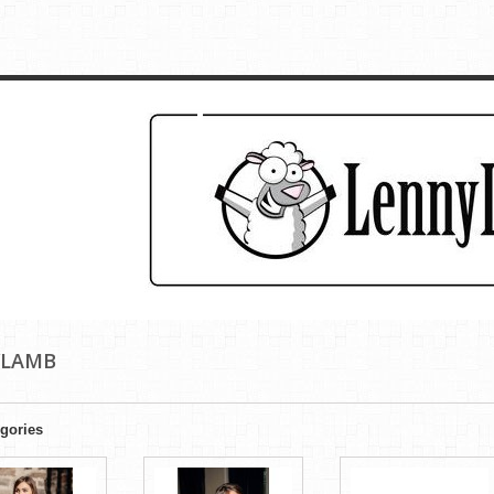
Lennylamb
YLAMB
gories