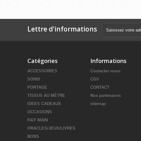
Lettre d'informations
Catégories
Informations
ACCESSOIRES
Contactez-nous
SOINS
CGV
PORTAGE
CONTACT
TISSUS AU MÈTRE
Nos partenaires
IDEES CADEAUX
sitemap
OCCASIONS
FAIT MAIN
ORACLES/JEUX/LIVRES
BONS