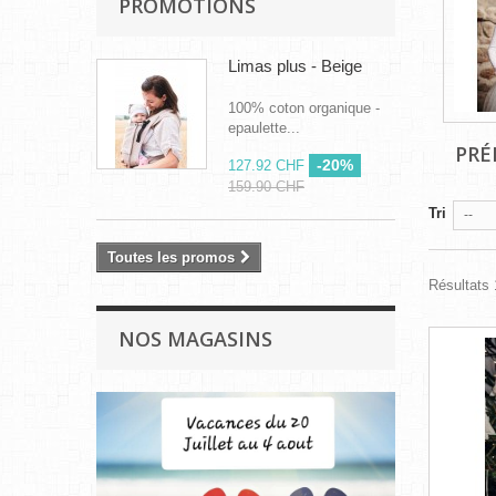
PROMOTIONS
Limas plus - Beige
100% coton organique -
epaulette...
PRÉ
-20%
127.92 CHF
159.90 CHF
Tri
--
Toutes les promos
Résultats 1
NOS MAGASINS