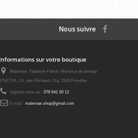
Nous suivre
Informations sur votre boutique
Maternae, Fabienne Pahud, Monitrice de portage
PSETUA, Ch. des Pêcheurs 21a, 2535 Frinvillier
Appelez-nous au :
078 641 50 12
E-mail :
maternae.shop@gmail.com