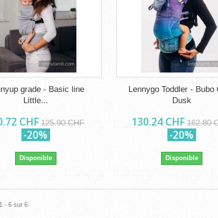
nyup grade - Basic line
Lennygo Toddler - Bubo
Little...
Dusk
0.72 CHF
130.24 CHF
125.90 CHF
162.80 
-20%
-20%
Disponible
Disponible
 - 6 sur 6.