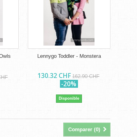
 Owls
Lennygo Toddler - Monstera
130.32 CHF
162.90 CHF
CHF
-20%
Disponible
Comparer (
0
)