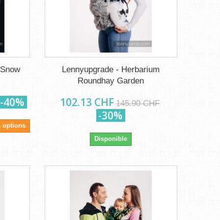
 Snow
Lennyupgrade - Herbarium
Roundhay Garden
-40%
102.13 CHF
145.90 CHF
-30%
s options
Disponible