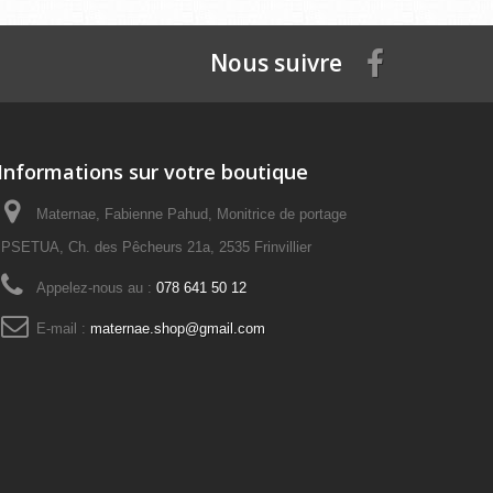
Nous suivre
Informations sur votre boutique
Maternae, Fabienne Pahud, Monitrice de portage
PSETUA, Ch. des Pêcheurs 21a, 2535 Frinvillier
Appelez-nous au :
078 641 50 12
E-mail :
maternae.shop@gmail.com