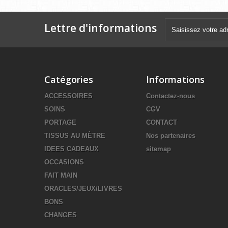
Lettre d'informations
Catégories
Informations
ACCESSOIRES
Contactez-nous
SOINS
CGV
PORTAGE
CONTACT
TISSUS AU MÈTRE
Nos partenaires
IDEES CADEAUX
sitemap
OCCASIONS
FAIT MAIN
ORACLES/JEUX/LIVRES
BONS
CHANGES